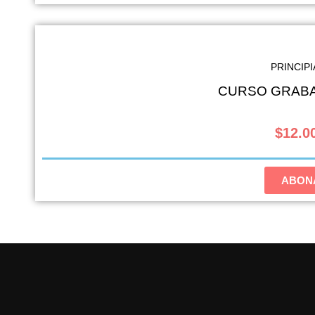
PRINCIP
CURSO GRABA
$12.00
ABON