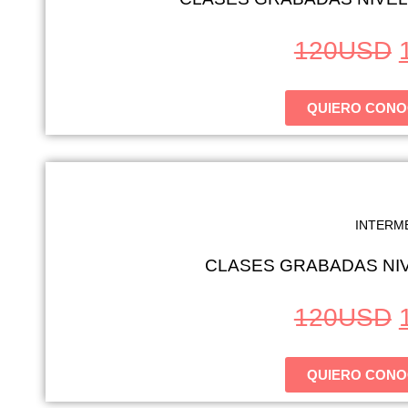
120
USD
QUIERO CONO
INTERM
CLASES GRABADAS NIV
120
USD
QUIERO CONO