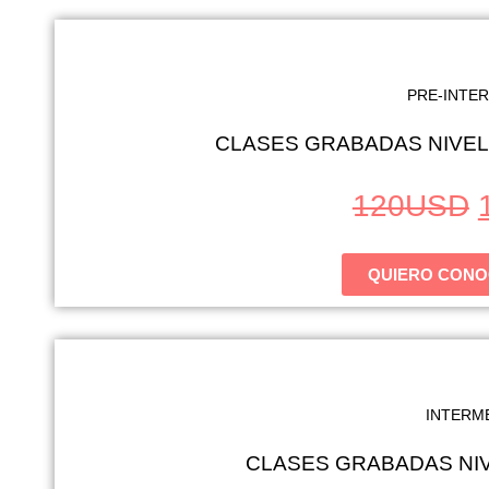
PRE-INTE
CLASES GRABADAS NIVEL 
120
USD
QUIERO CONO
INTERM
CLASES GRABADAS NIV