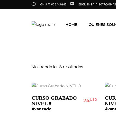
Saltar
+54 9 11 6264-9445
ENGLISHTRIP.2017@GMAI
al
contenido
HOME
QUIÉNES SOM
Ordenado
Mostrando los 8 resultados
por
los
últimos
CURSO GRABADO
CUR
24
USD
NIVEL 8
NIVE
Avanzado
Avan