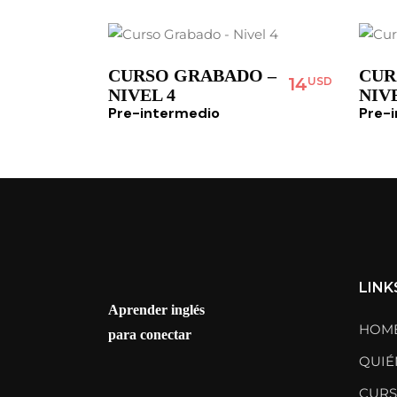
CURSO GRABADO –
CUR
14
USD
NIVEL 4
NIVE
Pre-intermedio
Pre-
LINK
Aprender inglés
HOM
para conectar
QUIÉ
CURS