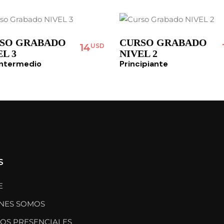
SO GRABADO
CURSO GRABADO
14
USD
L 3
NIVEL 2
intermedio
Principiante
S
E
NES SOMOS
OS PRESENCIALES